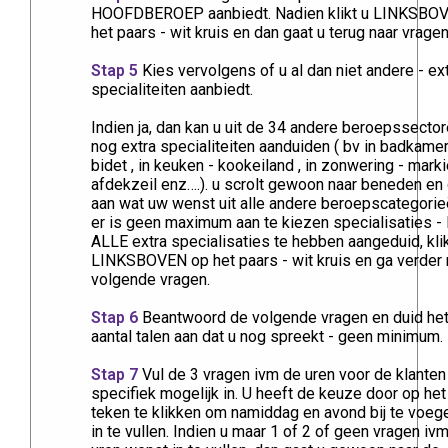
HOOFDBEROEP aanbiedt. Nadien klikt u LINKSBO
het paars - wit kruis en dan gaat u terug naar vragenl
Stap 5
Kies vervolgens of u al dan niet andere - ex
specialiteiten aanbiedt.
Indien ja, dan kan u uit de 34 andere beroepssecto
nog extra specialiteiten aanduiden ( bv in badkamer
bidet , in keuken - kookeiland , in zonwering - marki
afdekzeil enz….). u scrolt gewoon naar beneden en
aan wat uw wenst uit alle andere beroepscategorieë
er is geen maximum aan te kiezen specialisaties -
ALLE extra specialisaties te hebben aangeduid, kli
LINKSBOVEN op het paars - wit kruis en ga verder 
volgende vragen.
Stap 6
Beantwoord de volgende vragen en duid he
aantal talen aan dat u nog spreekt - geen minimum.
Stap 7
Vul de 3 vragen ivm de uren voor de klanten
specifiek mogelijk in. U heeft de keuze door op het
teken te klikken om namiddag en avond bij te voeg
in te vullen. Indien u maar 1 of 2 of geen vragen iv