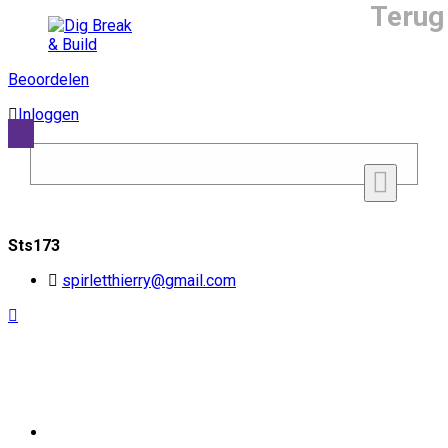
Terug
Beoordelen
Inloggen
Sts173
spirletthierry@gmail.com
Voor Service Professionals
Privacy beleid en cookies