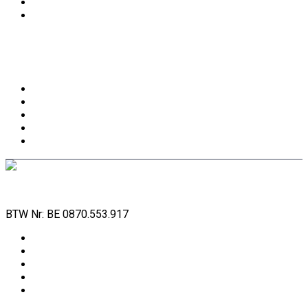
Foto’s plaatsen op uw persoonlijke pagina
Uw persoonlijke gegevens aanpassen
Over Digbreakandbuild
Neem contact met ons op
Hoe werkt de site
Sitemap
Over ons bedrijf
Adverteer bij Digbreakandbuild
© 2026 Dig Break & Build. All Rights Reserved.
BTW Nr: BE 0870.553.917