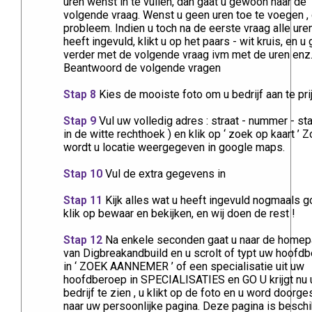
uren wenst in te vullen, dan gaat u gewoon naar de
volgende vraag. Wenst u geen uren toe te voegen ,
probleem. Indien u toch na de eerste vraag alle ure
heeft ingevuld, klikt u op het paars - wit kruis, en u 
verder met de volgende vraag ivm met de uren en
Beantwoord de volgende vragen
Stap 8
Kies de mooiste foto om u bedrijf aan te pri
Stap 9
Vul uw volledig adres : straat - nummer - sta
in de witte rechthoek ) en klik op ‘ zoek op kaart ’ Z
wordt u locatie weergegeven in google maps.
Stap 10
Vul de extra gegevens in
Stap 11
Kijk alles wat u heeft ingevuld nogmaals 
klik op bewaar en bekijken, en wij doen de rest !
Stap 12
Na enkele seconden gaat u naar de homep
van Digbreakandbuild en u scrolt of typt uw hoofd
in ‘ ZOEK AANNEMER ’ of een specialisatie uit uw
hoofdberoep in SPECIALISATIES en GO U krijgt nu
bedrijf te zien , u klikt op de foto en u word doorge
naar uw persoonlijke pagina. Deze pagina is besch